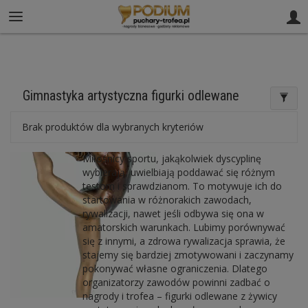
61 812 02 00
sklep@puchary-trofea.pl
Gimnastyka artystyczna figurki odlewane
Brak produktów dla wybranych kryteriów
Miłośnicy sportu, jakąkolwiek dyscyplinę
wybierają, uwielbiają poddawać się różnym
testom i sprawdzianom. To motywuje ich do
startowania w różnorakich zawodach,
rywalizacji, nawet jeśli odbywa się ona w
amatorskich warunkach. Lubimy porównywać
się z innymi, a zdrowa rywalizacja sprawia, że
stajemy się bardziej zmotywowani i zaczynamy
pokonywać własne ograniczenia. Dlatego
organizatorzy zawodów powinni zadbać o
nagrody i trofea – figurki odlewane z żywicy