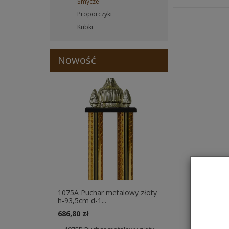
Smycze
Proporczyki
Kubki
Nowość
1075A Puchar metalowy złoty
h-93,5cm d-1...
686,80 zł