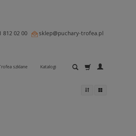
1 812 02 00
sklep@puchary-trofea.pl
Trofea szklane
Katalogi