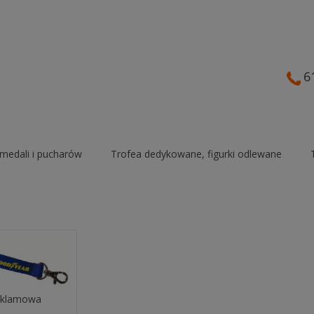
6
medali i pucharów
Trofea dedykowane, figurki odlewane
eklamowa