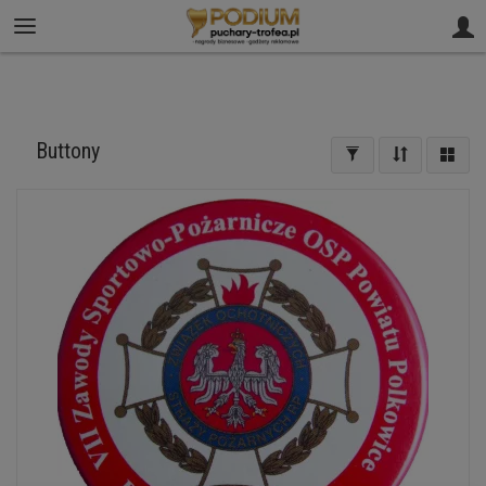
61 812 02 00
sklep@puchary-trofea.pl
Buttony