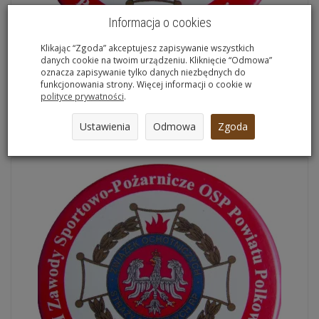
Informacja o cookies
Klikając “Zgoda” akceptujesz zapisywanie wszystkich
danych cookie na twoim urządzeniu. Kliknięcie “Odmowa”
Przypinka personalizowana d-56 mm
oznacza zapisywanie tylko danych niezbędnych do
funkcjonowania strony. Więcej informacji o cookie w
4,97 zł *
polityce prywatności
.
Wybierz opcje
Ustawienia
Odmowa
Zgoda