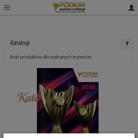
61 812 02 00
sklep@puchary-trofea.pl
Katalogi
Brak produktów dla wybranych kryteriów