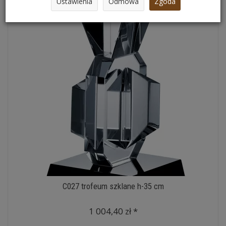
Ustawienia
Odmowa
Zgoda
C027 trofeum szklane h-35 cm
1 004,40 zł *