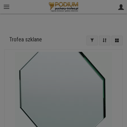
61 812 02 00
sklep@puchary-trofea.pl
Trofea szklane