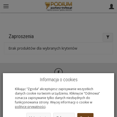
61 812 02 00
sklep@puchary-trofea.pl
Zaproszenia
Brak produktów dla wybranych kryteriów
Informacja o cookies
Zamówienie
Klikając “Zgoda” akceptujesz zapisywanie wszystkich
danych cookie na twoim urządzeniu. Kliknięcie “Odmowa”
oznacza zapisywanie tylko danych niezbędnych do
funkcjonowania strony. Więcej informacji o cookie w
Informacje
polityce prywatności
.