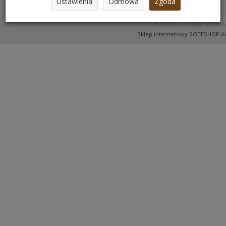
Ustawienia
Odmowa
Zgoda
*) brutto +
koszty dostawy
Sklep internetowy SOTESHOP AI