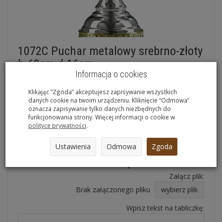
1072C Puchar metalowy srebrno-złoty
h-60cm d-16cm
Informacja o cookies
Dodaj recenzję:
Dostępność:
Jest
(
14
szt.)
Klikając “Zgoda” akceptujesz zapisywanie wszystkich
danych cookie na twoim urządzeniu. Kliknięcie “Odmowa”
tabliczka
oznacza zapisywanie tylko danych niezbędnych do
funkcjonowania strony. Więcej informacji o cookie w
nie
polityce prywatności
.
Ilość:
szt.
Ustawienia
Odmowa
Zgoda
499,90 zł *
/ szt.
Załącz plik:
Brak załączonego pliku
wybierz plik
Wpisz tekst na tabliczkę: