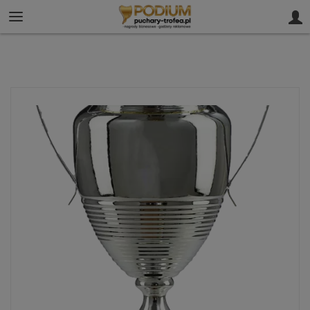
61 812 02 00
sklep@puchary-trofea.pl