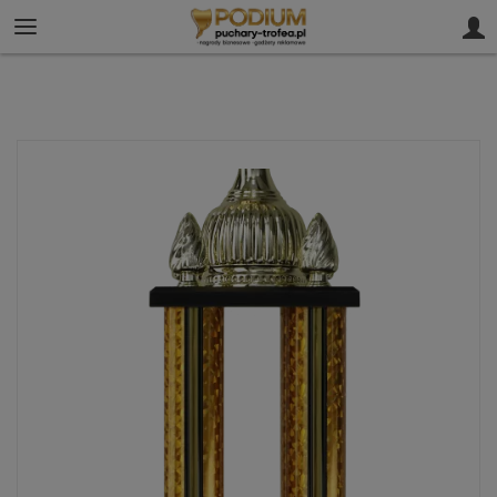
61 812 02 00
sklep@puchary-trofea.pl