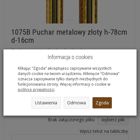
1075B Puchar metalowy złoty h-78cm
d-16cm
Dodaj recenzję:
Informacja o cookies
Dostępność:
Jest
(
10
szt.)
tabliczka
Klikając “Zgoda” akceptujesz zapisywanie wszystkich
danych cookie na twoim urządzeniu. Kliknięcie “Odmowa”
nie
oznacza zapisywanie tylko danych niezbędnych do
funkcjonowania strony. Więcej informacji o cookie w
polityce prywatności
.
Ilość:
szt.
572,30 zł *
/ szt.
Ustawienia
Odmowa
Zgoda
Załącz plik:
Brak załączonego pliku
wybierz plik
Wpisz tekst na tabliczkę: